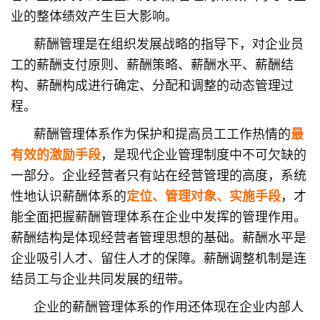
业的整体绩效产生巨大影响。
薪酬管理是在组织发展战略的指导下，对企业员
工的薪酬支付原则、薪酬策略、薪酬水平、薪酬结
构、薪酬构成进行确定、分配和调整的动态管理过
程。
薪酬管理体系
作为
保护
和
提高
员工工作
热情
的
最
有效的激励手段
，是现代
企业管理
制度中不可欠缺的
一部分。
企业经营者
只有站在经营管理的高度，
系统
性地认识
薪酬体系
的
定位、管理对象、实施手段
，才
能全面把握
薪酬管理体系
在企业中发挥的
管理
作用。
薪酬结构
是体现经营者
管理思想
的基础。
薪酬水平
是
企业吸引人才、留住人才的保障。
薪酬调整
机制是连
结员工与企业共同发展的纽带。
企业的薪酬管理体系的作用还体现在企业内部
人